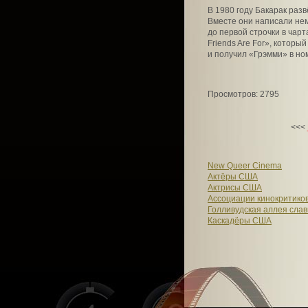
В 1980 году Бакарак раз
Вместе они написали нем
до первой строчки в чарт
Friends Are For», котор
и получил «Грэмми» в но
Просмотров: 2795
<<<
New Queer Cinema
Актёры США
Актрисы США
Ассоциации кинокритико
Голливудская аллея сла
Каскадёры США