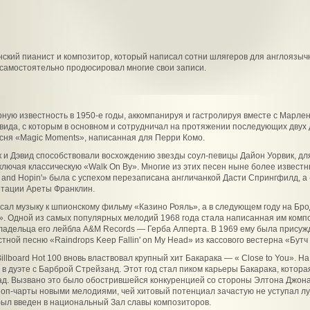
ский пианист и композитор, который написал сотни шлягеров для англоязыч
самостоятельно продюсировал многие свои записи.
ую известность в 1950-е годы, аккомпанируя и гастролируя вместе с Марлен 
вида, с которым в основном и сотрудничал на протяжении последующих двух 
сня «Magic Moments», написанная для Перри Комо.
к и Дэвид способствовали восхождению звезды соул-певицы Дайон Уорвик, дл
включая классическую «Walk On By». Многие из этих песен ныне более известн
 and Hopin'» была с успехом перезаписана англичанкой Дасти Спрингфилд, а «I 
етации Ареты Франклин.
исал музыку к шпионскому фильму «Казино Рояль», а в следующем году на Бр
 Одной из самых популярных мелодий 1968 года стала написанная им композ
владельца его лейбла A&M Records — Герба Алперта. В 1969 ему была прису
ной песню «Raindrops Keep Fallin' on My Head» из кассового вестерна «Бутч
illboard Hot 100 вновь властвовал крупный хит Бакарака — « Close to You». Н
 в дуэте с Барброй Стрейзанд. Этот год стал пиком карьеры Бакарака, котор
ад. Вызвано это было обострившейся конкуренцией со стороны Элтона Джона
оп-чарты новыми мелодиями, чей хитовый потенциал зачастую не уступал л
 был введен в национальный Зал славы композиторов.