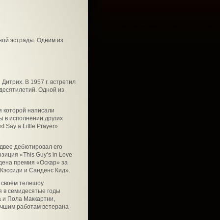
ной эстрады. Одним из
Дитрих. В 1957 г. встретил
десятилетий. Одной из
я которой написали
ы в исполнении других
Say a Little Prayer»
одвее дебютировал его
иция «This Guy’s in Love
ждена премия «Оскар» за
 Кэссиди и Санденс Кид».
а своём телешоу
ая в семидесятые годы
 и Пола Маккартни,
учшим работам ветерана