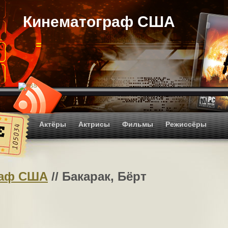
Кинематограф США
Актёры
Актрисы
Фильмы
Режиссёры
раф США
// Бакарак, Бёрт