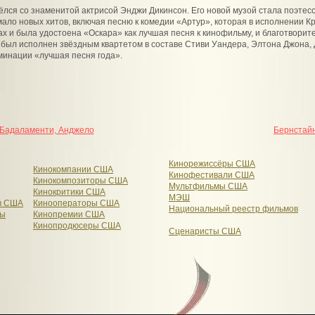
вёлся со знаменитой актрисой Энджи Дикинсон. Его новой музой стала поэтесс
ало новых хитов, включая песню к комедии «Артур», которая в исполнении 
ах и была удостоена «Оскара» как лучшая песня к кинофильму, и благотворит
ый был исполнен звёздным квартетом в составе Стиви Уандера, Элтона Джона,
минации «лучшая песня года».
Бадаламенти, Анджело
Бернстай
Кинорежиссёры США
Кинокомпании США
Кинофестивали США
Кинокомпозиторы США
Мультфильмы США
Кинокритики США
МЭШ
в США
Кинооператоры США
Национальный реестр фильмов
вы
Кинопремии США
Кинопродюсеры США
Сценаристы США