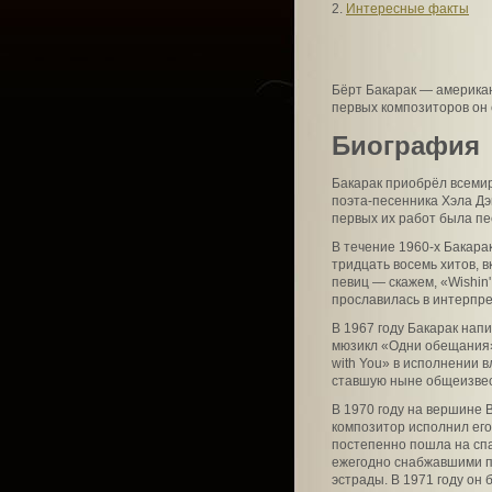
2.
Интересные факты
Бёрт Бакарак — американ
первых композиторов он 
Биография
Бакарак приобрёл всемирн
поэта-песенника Хэла Дэ
первых их работ была пе
В течение 1960-х Бакара
тридцать восемь хитов, 
певиц — скажем, «Wishin'
прославилась в интерпр
В 1967 году Бакарак нап
мюзикл «Одни обещания».
with You» в исполнении 
ставшую ныне общеизвест
В 1970 году на вершине B
композитор исполнил его
постепенно пошла на сп
ежегодно снабжавшими п
эстрады. В 1971 году он