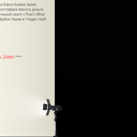
а Кэрол Байер Загер.
Кристофера Кросса дошла
ельный сингл «That’s What
 Дайон Уорик и Глэдис Найт
н, Элмер
>>>