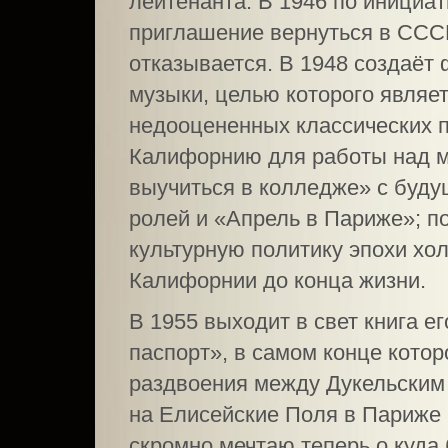
лейтенанта. В 1946 по инициа
приглашение вернуться в СССР
отказывается. В 1948 создаёт
музыки, целью которого являе
недооцененных классических п
Калифорнию для работы над м
выучиться в колледже» с буду
ролей и «Апрель в Париже»; п
культурную политику эпохи хол
Калифорнии до конца жизни.
В 1955 выходит в свет книга 
паспорт», в самом конце котор
раздвоения между Дукельским
на Елисейские Поля в Париже в
скромно мечтаю теперь о куда