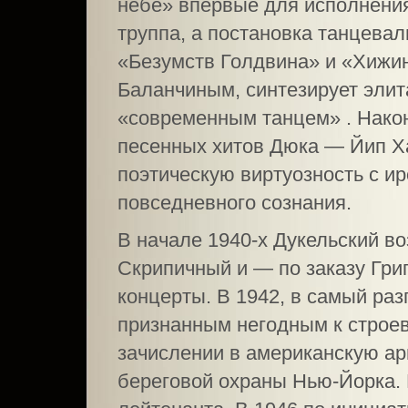
небе» впервые для исполнения
труппа, а постановка танцева
«Безумств Голдвина» и «Хижи
Баланчиным, синтезирует элит
«современным танцем» . Нако
песенных хитов Дюка — Йип Х
поэтическую виртуозность с 
повседневного сознания.
В начале 1940-х Дукельский во
Скрипичный и — по заказу Гри
концерты. В 1942, в самый раз
признанным негодным к строев
зачислении в американскую ар
береговой охраны Нью-Йорка. В