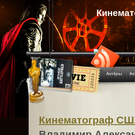
Кинема
Актёры
Ак
Кинематограф С
Владимир Алекса