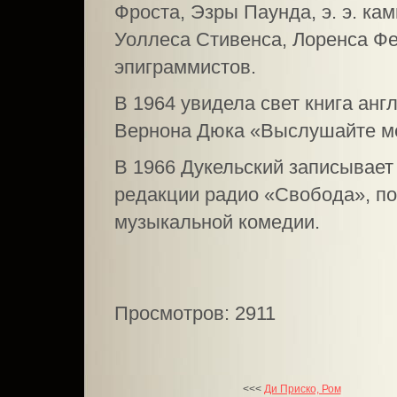
Фроста, Эзры Паунда, э. э. ка
Уоллеса Стивенса, Лоренса Фе
эпиграммистов.
В 1964 увидела свет книга ан
Вернона Дюка «Выслушайте ме
В 1966 Дукельский записывает
редакции радио «Свобода», п
музыкальной комедии.
Просмотров: 2911
<<<
Ди Приско, Ром