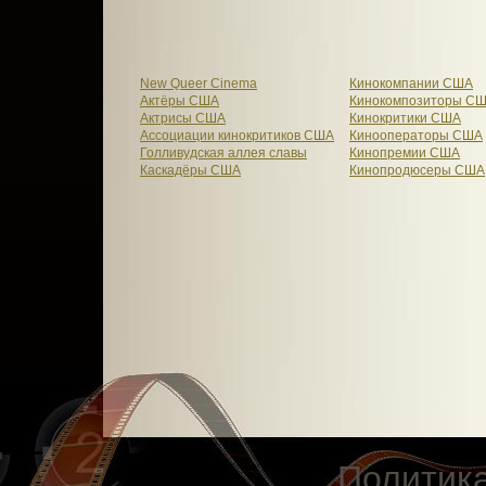
New Queer Cinema
Кинокомпании США
Актёры США
Кинокомпозиторы С
Актрисы США
Кинокритики США
Ассоциации кинокритиков США
Кинооператоры США
Голливудская аллея славы
Кинопремии США
Каскадёры США
Кинопродюсеры США
Политик