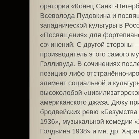
оратории «Конец Санкт-Петер
Всеволода Пудовкина и посвя
западнической культуры в Рос
«Посвящения» для фортепиано,
сочинений. С другой стороны
производитель этого самого м
Голливуда. В сочинениях посл
позицию либо отстранённо-ир
элемент социальной и культур
высоколобой «цивилизаторско
американского джаза. Дюку п
бродвейских ревю «Безумства
1936», музыкальной комедии «
Голдвина 1938» и мн. др. Хара