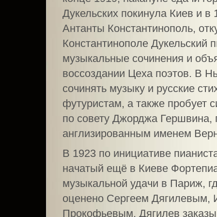
Дукельских покинула Киев и в
Антанты Константинополь, отк
Константинополе Дукельский 
музыкальные сочинения и объ
воссоздании Цеха поэтов. В Н
сочинять музыку и русские сти
футуристам, а также пробует 
по совету Джорджа Гершвина,
англизированным именем Верн
В 1923 по инициативе пианис
начатый ещё в Киеве Фортепиа
музыкальной удачи в Париж, г
оценено Сергеем Дягилевым, 
Прокофьевым. Дягилев заказы