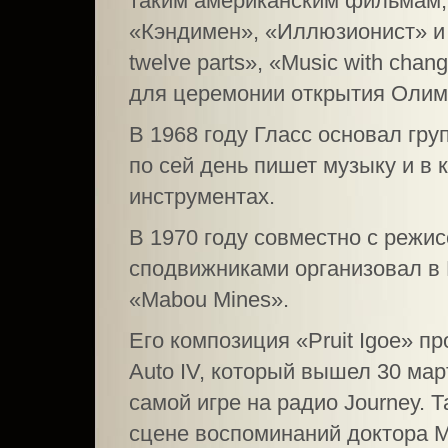
таким американским фильмам,
«Кэндимен», «Иллюзионист» и
twelve parts», «Music with chan
для церемонии открытия Олимп
В 1968 году Гласс основал груп
по сей день пишет музыку и в 
инструментах.
В 1970 году совместно с режи
сподвижниками организовал в
«Mabou Mines».
Его композиция «Pruit Igoe» п
Auto IV, который вышел 30 мар
самой игре на радио Journey. 
сцене воспоминаний доктора М