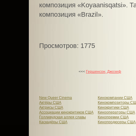
композиция «Koyaanisqatsi». Т
композиция «Brazil».
Просмотров: 1775
<<<
Гершенсон, Джозеф
New Queer Cinema
Кинокомпании США
Актёры США
Кинокомпозиторы С
Актрисы США
Кинокритики США
Ассоциации кинокритиков США
Кинооператоры США
Голливудская аллея славы
Кинопремии США
Каскадёры США
Кинопродюсеры США