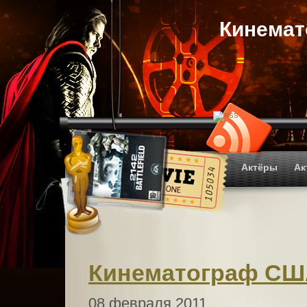
Кинема
Актёры
Ак
Кинематограф С
08 февраля 2011