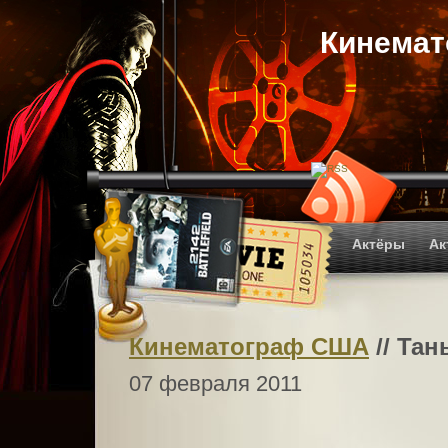
Кинема
Актёры
Ак
Кинематограф США
// Тан
07 февраля 2011