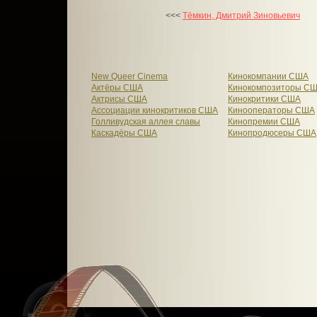
<<<
Тёмкин, Дмитрий Зиновьевич
New Queer Cinema
Кинокомпании США
Актёры США
Кинокомпозиторы С
Актрисы США
Кинокритики США
Ассоциации кинокритиков США
Кинооператоры США
Голливудская аллея славы
Кинопремии США
Каскадёры США
Кинопродюсеры США