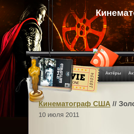
Кинема
Актёры
Ак
Кинематограф США
// Зол
10 июля 2011