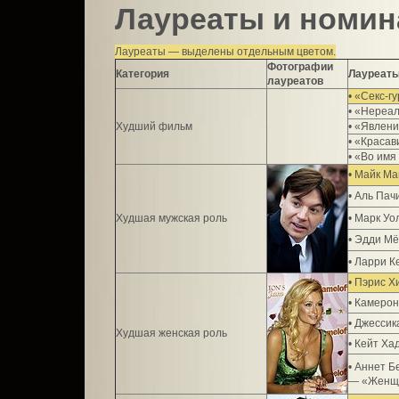
Лауреаты и номи
Лауреаты — выделены отдельным цветом.
Фотографии
Категория
Лауреаты
лауреатов
• «Секс-г
• «Нереа
Худший фильм
• «Явлен
• «Красав
• «Во имя
• Майк Ма
• Аль Пач
Худшая мужская роль
• Марк У
• Эдди М
• Ларри 
• Пэрис 
• Камеро
• Джессик
Худшая женская роль
• Кейт Ха
• Аннет Б
— «Женщ