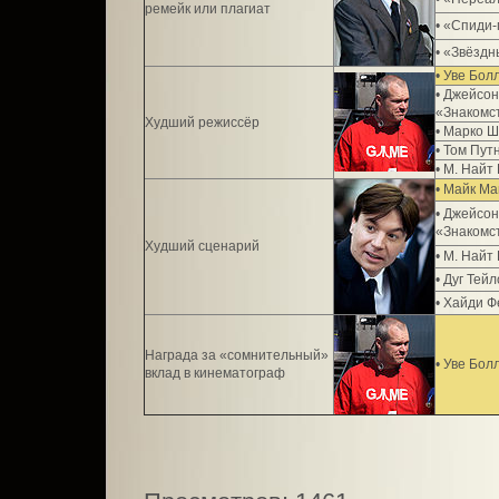
ремейк или плагиат
• «Спиди
• «Звёздн
• Уве Бо
• Джейсо
«Знакомс
Худший режиссёр
• Марко 
• Том Пут
• М. Най
• Майк Ма
• Джейсо
«Знакомс
Худший сценарий
• М. Най
• Дуг Тей
• Хайди 
Награда за «сомнительный»
• Уве Бол
вклад в кинематограф