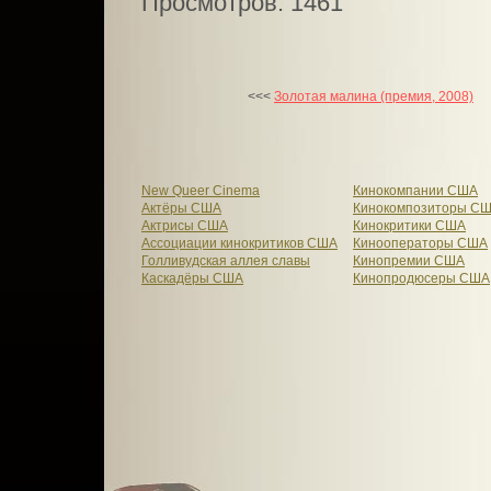
Просмотров: 1461
<<<
Золотая малина (премия, 2008)
New Queer Cinema
Кинокомпании США
Актёры США
Кинокомпозиторы С
Актрисы США
Кинокритики США
Ассоциации кинокритиков США
Кинооператоры США
Голливудская аллея славы
Кинопремии США
Каскадёры США
Кинопродюсеры США