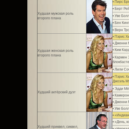
• Пирс Б
• Берт Ре
Худшая мужская роль
• Уве Бол
второго плана
• Бен Кин
• Верн Тр
• Пэрис Х
• Дженни
• Ким Ка
Худшая женская роль
второго плана
• Кармен
блокбаст
• Лили Со
• Пэрис Х
Джоэль М
• Эдди М
Худший актёрский дуэт
• Камеро
• Дженни
• Уве Бол
• «Индиан
• «День, 
Худший приквел, сиквел,
• «Нереа