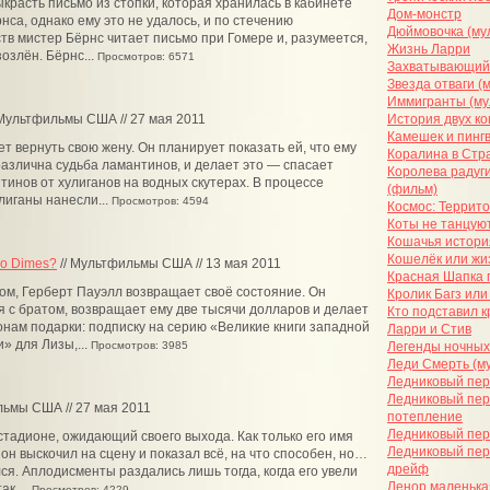
красть письмо из стопки, которая хранилась в кабинете
Дом-монстр
нса, однако ему это не удалось, и по стечению
Дюймовочка (му
тв мистер Бёрнс читает письмо при Гомере и, разумеется,
Жизнь Ларри
озлён. Бёрнс...
Просмотров: 6571
Захватывающий
Звезда отваги (
Иммигранты (му
 Мультфильмы США // 27 мая 2011
История двух к
Камешек и пинг
т вернуть свою жену. Он планирует показать ей, что ему
Коралина в Стр
азлична судьба ламантинов, и делает это — спасает
Королева радуги
тинов от хулиганов на водных скутерах. В процессе
(фильм)
лиганы нанесли...
Просмотров: 4594
Космос: Террит
Коты не танцую
Кошачья истори
Кошелёк или жи
wo Dimes?
// Мультфильмы США // 13 мая 2011
Красная Шапка 
ом, Герберт Пауэлл возвращает своё состояние. Он
Кролик Багз ил
 с братом, возвращает ему две тысячи долларов и делает
Кто подставил 
нам подарки: подписку на серию «Великие книги западной
Ларри и Стив
» для Лизы,...
Просмотров: 3985
Легенды ночных
Леди Смерть (м
Ледниковый пер
Ледниковый пер
льмы США // 27 мая 2011
потепление
Ледниковый пер
 стадионе, ожидающий своего выхода. Как только его имя
Ледниковый пер
 он выскочил на сцену и показал всё, на что способен, но…
дрейф
ся. Аплодисменты раздались лишь тогда, когда его увели
Ленор маленька
к,...
Просмотров: 4229