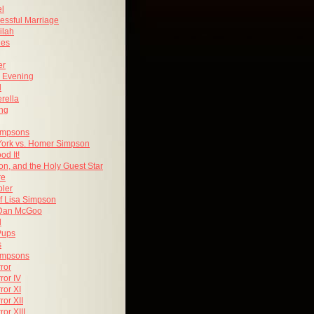
el
cessful Marriage
ilah
les
er
 Evening
d
rella
ng
Simpsons
York vs. Homer Simpson
od It!
on, and the Holy Guest Star
re
ler
f Lisa Simpson
 Dan McGoo
d
Pups
s
Simpsons
ror
ror IV
ror XI
or XII
or XIII