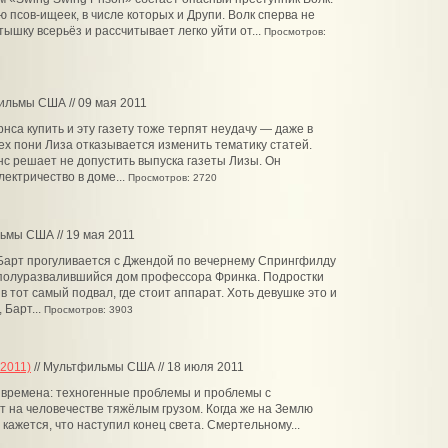
ю псов-ищеек, в числе которых и Друпи. Волк сперва не
ышку всерьёз и рассчитывает легко уйти от...
Просмотров:
ильмы США // 09 мая 2011
нса купить и эту газету тоже терпят неудачу — даже в
ех пони Лиза отказывается изменить тематику статей.
с решает не допустить выпуска газеты Лизы. Он
лектричество в доме...
Просмотров: 2720
ьмы США // 19 мая 2011
Барт прогуливается с Джендой по вечернему Спрингфилду
 полуразвалившийся дом профессора Фринка. Подростки
в тот самый подвал, где стоит аппарат. Хоть девушке это и
 Барт...
Просмотров: 3903
2011)
// Мультфильмы США // 18 июля 2011
 времена: техногенные проблемы и проблемы с
 на человечестве тяжёлым грузом. Когда же на Землю
кажется, что наступил конец света. Смертельному...