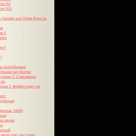
ror XV
ror XXI
ry Garage and Three Eyes on
ли
ли 2
sies
rns?
ж?
ль разбойников
 Клыкастая братва
стория 3: Сокровища
тен
азка 2: Фейвел едет на
вост
ьтфильм)
тфильм, 2009)
льм)
ках волка
еи
лепный
 жили они счастливо