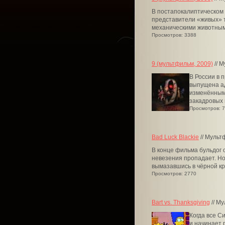
В постапокалиптическом
представители «живых» 
механическими животными
Просмотров: 3388
9 (мультфильм, 2009)
// 
В России в
выпущена а
изменённым
закадровых 
Просмотров: 
Bad Luck Blackie
// Мульт
В конце фильма бульдог 
невезения пропадает. Но
вымазавшись в чёрной кра
Просмотров: 2770
Bart vs. Thanksgiving
// М
Когда все С
и начинает 