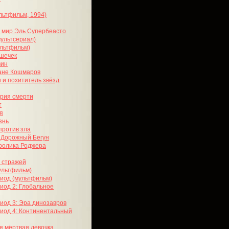
льтфильм, 1994)
 мир Эль Супербеасто
мультсериал)
льтфильм)
ошечек
вин
ане Кошмаров
 и похититель звёзд
ория смерти
т
я
знь
против зла
и Дорожный Бегун
кролика Роджера
 стражей
ультфильм)
иод (мультфильм)
иод 2: Глобальное
иод 3: Эра динозавров
иод 4: Континентальный
я мёртвая девочка