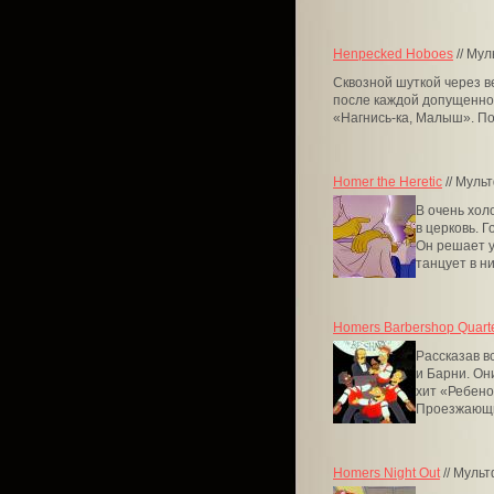
Henpecked Hoboes
// Му
Сквозной шуткой через 
после каждой допущенной
«Нагнись-ка, Малыш». Пос
Homer the Heretic
// Муль
В очень хол
в церковь. 
Он решает у
танцует в ни
Homers Barbershop Quart
Рассказав в
и Барни. Он
хит «Ребено
Проезжающи
Homers Night Out
// Муль