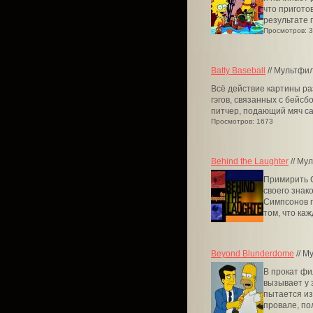
что пригото
результате 
Просмотров: 
Batty Baseball
// Мультфи
Всё действие картины ра
гэгов, связанных с бейс
питчер, подающий мяч са
Просмотров: 1673
Behind the Laughter
// Му
Примирить 
своего знак
Симпсонов п
том, что каж
Beyond Blunderdome
// М
В прокат фи
вызывает у 
пытается из
провале, пол