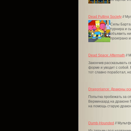
Dead Putting Society
// Му
Силы Барта 
турнира и с
объявить ни
проиграно им
Dead Space: Aftermath
// 
Закончив рассказывать с
форме и уводит с собой. 
тот славно поработал, но
Dragonlance: Драконы ос
Попытка пробежать за сп
Верминаард на драконе П
на помощь старую дракони
Dumb-Hounded
// Мультф
Из тюрьмы под названием