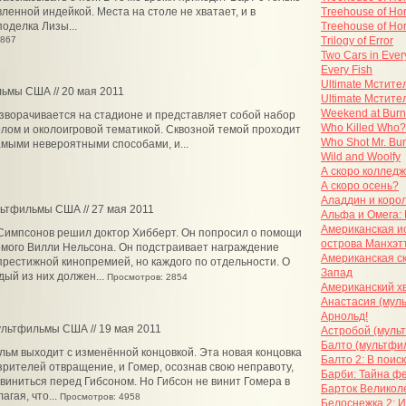
вленной индейкой. Места на столе не хватает, и в
Treehouse of Hor
поделка Лизы...
Treehouse of Hor
3867
Trilogy of Error
Two Cars in Eve
Every Fish
Ultimate Мстите
льмы США // 20 мая 2011
Ultimate Мстите
Weekend at Burn
зворачивается на стадионе и представляет собой набор
Who Killed Who?
болом и околоигровой тематикой. Сквозной темой проходит
Who Shot Mr. Bu
мыми невероятными способами, и...
Wild and Woolfy
А скоро коллед
А скоро осень?
Аладдин и коро
льтфильмы США // 27 мая 2011
Альфа и Омега:
Американская и
Симпсонов решил доктор Хибберт. Он попросил о помощи
острова Манхэт
омого Вилли Нельсона. Он подстраивает награждение
Американская ск
рестижной кинопремией, но каждого по отдельности. О
Запад
дый из них должен...
Просмотров: 2854
Американский х
Анастасия (мул
Арнольд!
ультфильмы США // 19 мая 2011
Астробой (муль
Балто (мультфи
льм выходит с изменённой концовкой. Эта новая концовка
Балто 2: В поис
зрителей отвращение, и Гомер, осознав свою неправоту,
Барби: Тайна ф
виниться перед Гибсоном. Но Гибсон не винит Гомера в
Барток Велико
агая, что...
Просмотров: 4958
Белоснежка 2: И