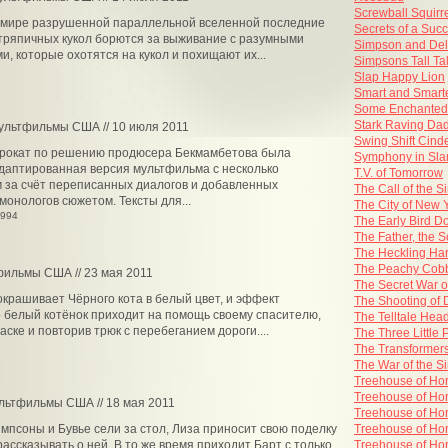
Screwball Squirr
 мире разрушенной параллельной вселенной последние
Secrets of a Suc
тряпичных кукол борются за выживание с разумными
Simpson and Del
, которые охотятся на кукол и похищают их...
Simpsons Tall Ta
Slap Happy Lion
Smart and Smart
Some Enchanted
Stark Raving Da
Мультфильмы США // 10 июля 2011
Swing Shift Cinde
 прокат по решению продюсера Бекмамбетова была
Symphony in Sla
даптированная версия мультфильма с несколько
T.V. of Tomorrow
 за счёт переписанных диалогов и добавленных
The Call of the 
монологов сюжетом. Тексты для...
The City of New 
7994
The Early Bird Do
The Father, the S
The Heckling Ha
The Peachy Cobb
фильмы США // 23 мая 2011
The Secret War o
окрашивает Чёрного кота в белый цвет, и эффект
The Shooting of
 белый котёнок приходит на помощь своему спасителю,
The Telltale Hea
ске и повторив трюк с перебеганием дороги....
The Three Little 
The Transformer
The War of the 
Treehouse of Hor
Treehouse of Hor
ультфильмы США // 18 мая 2011
Treehouse of Hor
импсоны и Бувье сели за стол, Лиза приносит свою поделку
Treehouse of Horr
рассказывать о ней. В то же время приходит Барт с только
Treehouse of Horr