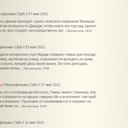
льтфильмы США // 27 мая 2011
весь фильм проходят сцены телесного наказания Малыша:
 им оплошности Джордж, чтобы пнуть его под зад, просит:
ле чего следует непосредственно акт...
Просмотров: 1614
тфильмы США // 23 мая 2011
одное воскресное утро Мардж собирает семью для похода
Гомер, выглянув на улицу, отказывается выходить из дома.
строить лучший день своей жизни. Он спит допоздна,
жнем белье,...
Просмотров: 2788
et
// Мультфильмы США // 27 мая 2011
се это и отправив детей спать, Гомер звонит Скиннеру, Апу
и собираются на крыше таверны Мо и исполняют там свой
к в машине». Прохожие останавливаются и слушают их.
й мимо на...
Просмотров: 5134
тфильмы США // 11 мая 2011