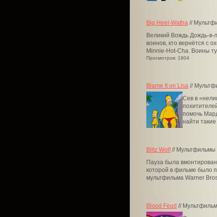
Big Heel-Watha
// Мультф
Великий Вождь Дождь-в-л
воинов, кто вернётся с о
Minnie-Hot-Cha. Воины тут
Просмотров: 1904
Blame It on Lisa
// Мультф
Сев в «нели
похитителей
помочь Мард
найти такие 
Blitz Wolf
// Мультфильмы 
Пауза была вмонтирована 
которой в фильме было п
мультфильма Warner Bros. 
Blood Feud
// Мультфильм