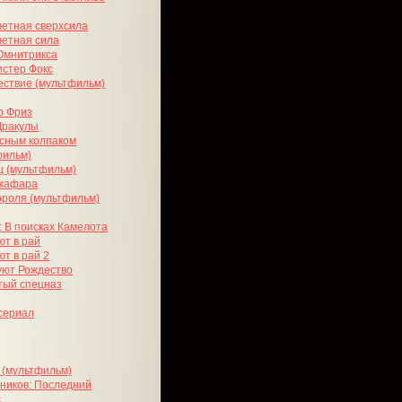
нетная сверхсила
нетная сила
 Омнитрикса
стер Фокс
ствие (мультфильм)
р Фриз
Дракулы
асным колпаком
фильм)
ц (мультфильм)
жафара
роля (мультфильм)
 В поисках Камелота
ют в рай
т в рай 2
уют Рождество
тый спецназ
тсериал
 (мультфильм)
ников: Последний
с