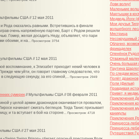
Лови волну!
Маленькие вол
Мартышки в кос
льтфильмы США // 12 мая 2011
Медведь Йоги (
Мои друзья Тигр
и Рода оказались равными. Встретившись в финале
волшебного лес
ыграв очень напряжённую партию, Барт с Родом решили
Мястрица
чью. Гомер, желая досадить Неду, объявляет, что пари
Несокрушимый 
и обоими, и на...
Просмотров: 3754
Облачно, возмож
фрикаделек
Оленёнок Рудо
Мультфильмы США // 12 мая 2011
Отважный мален
Очень большая 
воё воспоминание, к Элизабет приходит некий человек в
Паутина Шарлот
Прежде чем уйти, он говорит главному следователю, что
По следам монс
 в следующую секунду, за его спиной,...
Просмотров: 2949
Полёт драконов
Поли (фильм)
Правдивая исто
Привет, я медве
енних сумерек
// Мультфильмы США // 08 февраля 2011
Приключения Д
иной у целой армии драконидов оканчивается провалом,
Приключения ко
иросе начинает сжигать беглецов. Тогда Танис призывает
Приключения му
цу, и та вступает в бой на стороне...
Просмотров: 4718
каникулы
Приключения Ро
Принцесса-леб
Принцесса-лебе
ильмы США // 27 мая 2011
Путешествия Гу
 «Swing Swing Prison» сбегает опасный преступник Волк.