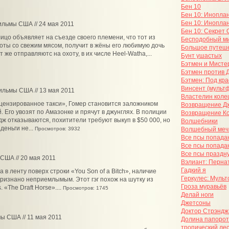
Бен 10
Бен 10: Инопла
Бен 10: Инопла
ильмы США // 24 мая 2011
Бен 10: Секрет
ицо объявляет на съезде своего племени, что тот из
Бесподобный ми
хоты со свежим мясом, получит в жёны его любимую дочь
Большое путеше
 же отправляютс на охоту, в их числе Heel-Watha,...
Бунт ушастых
Бэтмен и Мисте
Бэтмен против 
Бэтмен: Под кр
Винсент (мульт
ильмы США // 13 мая 2011
Властелин коле
цензированное такси», Гомер становится заложником
Возвращение Д
. Его увозят по Амазонке и прячут в джунглях. В полиции
Возвращение Ко
ж отказываются, похитители требуют выкуп в $50 000, но
Волшебники
деньги не...
Просмотров: 3932
Волшебный меч:
Все псы попада
Все псы попадаю
Все псы праздн
США // 20 мая 2011
Вэлиант: Перна
Гадкий я
в ленту поверх строки «You Son of a Bitch», наличие
Геркулес: Муль
ризнано неприемлымым. Этот гэг похож на шутку из
Гроза муравьёв
«The Draft Horse»....
Просмотров: 1745
Делай ноги
Джетсоны
Доктор Стрэндж
ы США // 11 мая 2011
Долина папорот
тропический ле