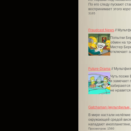
По его следу пускают ста
воспринимает этого корот
3165
Fraudcast News
// Мультф
Попытки Бер
обмен на тр
Мистер Берн
отключает э
Future-Drama
// Мультфил
Чуть позже 
и замечает
забираются 
не нравится,
Gatchaman (мультфильм, 
В мире настали нелёгкие
окружающей средой висят
нападают инопланетяне, 
Просмотров: 1560