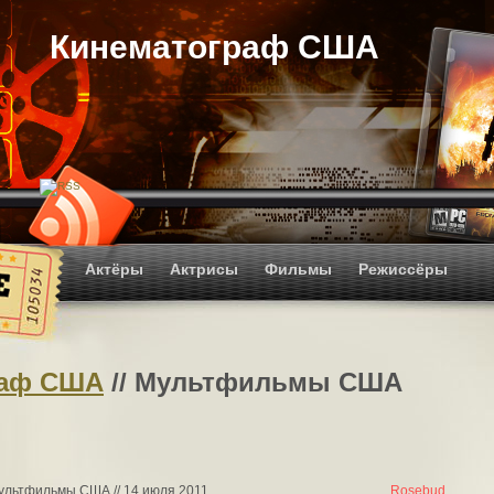
Кинематограф США
Актёры
Актрисы
Фильмы
Режиссёры
раф США
// Мультфильмы США
Мультфильмы США // 14 июля 2011
Rosebud