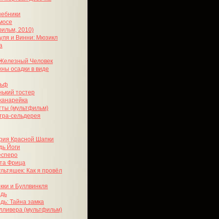
шебники
мосе
фильм, 2010)
уля и Винни: Мюзикл
а
Железный Человек
ны осадки в виде
льф
ький тостер
канарейка
ты (мультфильм)
тра-сельдерея
рия Красной Шапки
дь Йоги
есперо
та Фрица
льтяшек: Как я провёл
кки и Буллвинкля
едь
дь: Тайна замка
лливера (мультфильм)